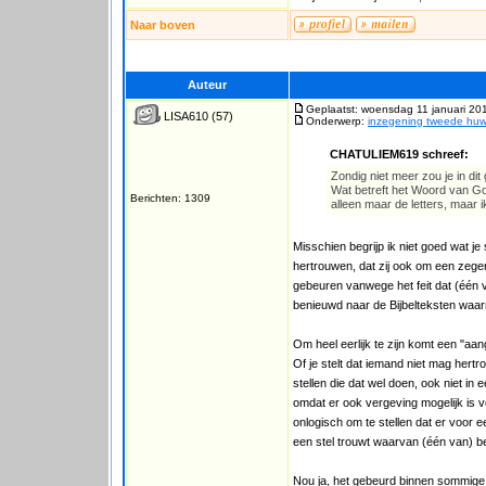
Naar boven
Auteur
Geplaatst: woensdag 11 januari 20
LISA610
(57)
Onderwerp:
inzegening tweede huwe
CHATULIEM619 schreef:
Zondig niet meer zou je in dit
Wat betreft het Woord van God
Berichten: 1309
alleen maar de letters, maar i
Misschien begrijp ik niet goed wat je 
hertrouwen, dat zij ook om een zegen
gebeuren vanwege het feit dat (één v
benieuwd naar de Bijbelteksten waa
Om heel eerlijk te zijn komt een "a
Of je stelt dat iemand niet mag her
stellen die dat wel doen, ook niet in
omdat er ook vergeving mogelijk is v
onlogisch om te stellen dat er voor
een stel trouwt waarvan (één van) b
Nou ja, het gebeurd binnen sommige k