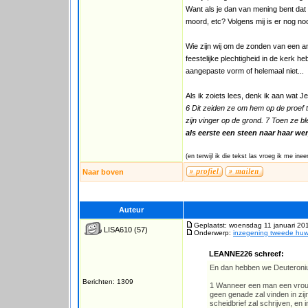
Want als je dan van mening bent dat s
moord, etc? Volgens mij is er nog no
Wie zijn wij om de zonden van een a
feestelijke plechtigheid in de kerk he
aangepaste vorm of helemaal niet...
Als ik zoiets lees, denk ik aan wat 
6 Dit zeiden ze om hem op de proef 
zijn vinger op de grond. 7 Toen ze bl
als eerste een steen naar haar wer
(en terwijl ik die tekst las vroeg ik me in
Naar boven
Auteur
Geplaatst: woensdag 11 januari 20
LISA610
(57)
Onderwerp:
inzegening tweede huwe
LEANNE226 schreef:
En dan hebben we Deuteroni
Berichten: 1309
1 Wanneer een man een vrouw 
geen genade zal vinden in zij
scheidbrief zal schrijven, en 