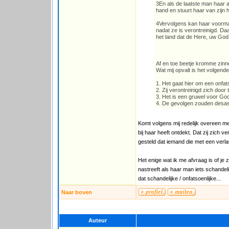
3En als de laatste man haar an
hand en stuurt haar van zijn h
4Vervolgens kan haar voormal
nadat ze is verontreinigd. Da
het land dat de Here, uw God 
Af en toe beetje kromme zinn
Wat mij opvalt is het volgende
1. Het gaat hier om een onfat
2. Zij verontreinigd zich door
3. Het is een gruwel voor Go
4. De gevolgen zouden desast
Komt volgens mij redelijk overeen met
bij haar heeft ontdekt. Dat zij zich 
gesteld dat iemand die met een verla
Het enige wat ik me afvraag is of je
nastreeft als haar man iets schandelij
dat schandelijke / onfatsoenlijke...
Naar boven
Auteur