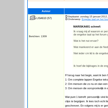
Auteur
Geplaatst: zondag 15 januari 2012,
LISA610
(57)
Onderwerp:
Engelse taal op het for
MARISKA601 schreef:
Ik vraag mij af waarom er per
de engelse taal op het forum 
Berichten: 1309
Wat is het nut ervan?
Wat mankeerd er aan de Nede
Niet ieder cm lid is de engel
Ik hoef die bijdrages in de eng
Ff terug naar het begin, want ik ben 
1: Om complete lappen Engelse tekst 
2: Om mensen die zo nu en dan een w
3: Om mensen die oorspronkelijk in e
Wat punt 1 betreft: persoonlijk vind i
clips te begrijpen. Ik lees toch echt 
geschreven. En volgens mij is er gen