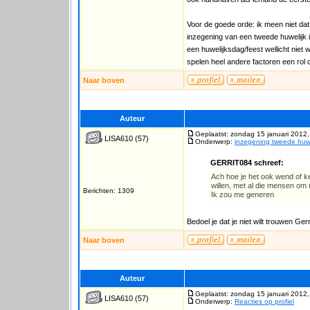
Voor de goede orde: ik meen niet dat
inzegening van een tweede huwelijk i
een huwelijksdag/feest wellicht niet 
spelen heel andere factoren een rol 
Naar boven
Auteur
Geplaatst: zondag 15 januari 2012,
LISA610
(57)
Onderwerp:
inzegening tweede huwe
GERRIT084 schreef:
Ach hoe je het ook wend of ke
willen, met al die mensen om
Berichten: 1309
Ik zou me generen
Bedoel je dat je niet wilt trouwen Gerr
Naar boven
Auteur
Geplaatst: zondag 15 januari 2012,
LISA610
(57)
Onderwerp:
Reacties op profiel