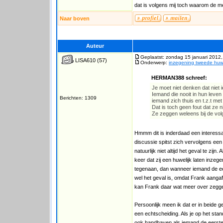
dat is volgens mij toch waarom de m
Naar boven
Auteur
Geplaatst: zondag 15 januari 2012,
LISA610
(57)
Onderwerp:
inzegening tweede huwe
HERMAN388 schreef:
Je moet niet denken dat niet
Iemand die nooit in hun leven
Berichten: 1309
iemand zich thuis en t.z.t met
Dat is toch geen fout dat ze n
Ze zeggen weleens bij de vol
Hmmm dit is inderdaad een interessa
discussie spitst zich vervolgens een
natuurlijk niet altijd het geval te zi
keer dat zij een huwelijk laten inzeg
tegenaan, dan wanneer iemand de eer
wel het geval is, omdat Frank aangaf
kan Frank daar wat meer over zegg
Persoonlijk meen ik dat er in beide 
een echtscheiding. Als je op het sta
ook handhaven als iemand de eerste 