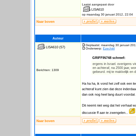
Laatst aangepast door
LISA610
op maandag 30 januari 2012, 22:04
Naar boven
Auteur
Geplaatst: maandag 30 januari 201
LISA610
(57)
Onderwerp:
Ezechiël
GRIFFIN748 schreef:
ergens in Israel. overigens vin
en achteraf, na 2500 jaar, wor
Berichten: 1309
gebeurd. mij te makkelijk en d
Ha ha ha, ik vond het zelf ook een leu
achteraf kunt zien dat deze inderdaa
dan ook nog heel lang duurt voordat
Dit neemt niet weg dat het verhaal w
discussie ff aan te zwengelen...
Naar boven