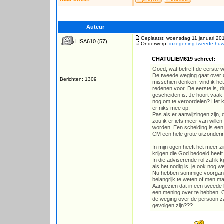
Auteur
Geplaatst: woensdag 11 januari 20
LISA610
(57)
Onderwerp:
inzegening tweede huwe
CHATULIEM619 schreef:
Goed, wat betreft de eerste w
De tweede weging gaat over de
Berichten: 1309
misschien denken, vind ik het
redenen voor. De eerste is, d
gescheiden is. Je hoort vaak
nog om te veroordelen? Het kw
er niks mee op.
Pas als er aanwijzingen zijn
zou ik er iets meer van wille
worden. Een scheiding is een 
CM een hele grote uitzonderi
In mijn ogen heeft het meer z
krijgen die God bedoeld heeft.
In die adviserende rol zal ik 
als het nodig is, je ook nog w
Nu hebben sommige voorgange
belangrijk te weten of men maa
Aangezien dat in een tweede h
een mening over te hebben. Op
de weging over de persoon zal
gevolgen zijn???