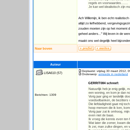
regels en voorwaardes........
Je kan wel idealistisch zijn m
Ach Willemijn, ik ben echt realistis
altijd zo liefhebbend, vergevingsgezin
zouden moeten zijn op het moment da
geheel anders..." Wij leven in de wer
maakt ons wel degelijk heel bijzonder,
Naar boven
Auteur
Geplaatst: vrijdag 30 maart 2012, 
LISA610
(57)
Onderwerp:
armoede in nederland
GERRIT084 schreef:
Natuurlijk heb je enig gelijk,
een woning, en kom je dan nog
Berichten: 1309
Vorig jaar ging er landelijk 
voedselbanken, de bezitters 
Die liefdadigheid gaat mij toc
hoop mensen die ik ken, kom
Vorig jaar zat ik omhoog, mijn
even niet de baas.
Ik vroeg die kennis even ten hu
Wat later die zomer, kwam di
Ik zei, man zulke dingen, en v