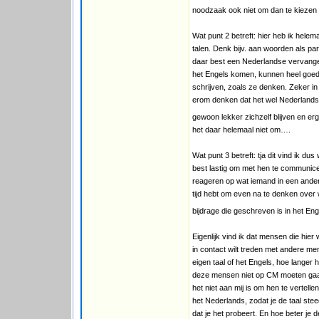
noodzaak ook niet om dan te kiezen 
Wat punt 2 betreft: hier heb ik hel
talen. Denk bijv. aan woorden als parap
daar best een Nederlandse vervanger
het Engels komen, kunnen heel goed
schrijven, zoals ze denken. Zeker in
erom denken dat het wel Nederlands m
gewoon lekker zichzelf blijven en er
het daar helemaal niet om….
Wat punt 3 betreft: tja dit vind ik du
best lastig om met hen te communicer
reageren op wat iemand in een andere
tijd hebt om even na te denken over 
bijdrage die geschreven is in het En
Eigenlijk vind ik dat mensen die hier
in contact wilt treden met andere mens
eigen taal of het Engels, hoe langer
deze mensen niet op CM moeten gaan
het niet aan mij is om hen te vertell
het Nederlands, zodat je de taal stee
dat je het probeert. En hoe beter je d