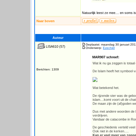
Natuurlijk leest ze mee.... en soms 
Naar boven
Auteur
Geplaatst: maandag 30 januari 201
LISA610
(57)
Onderwerp:
Ezechiël
MAR907 schreef:
Wat ik nu ga zeggen is totaal o
Berichten: 1309
De Islam heeft het symbool va
Wat betekend het.
De rijzende ster was de geboo
islam....komt voort uit de ch
De maan zijn de (af)goden wel
Dus met andere woorden de Is
verdrijven.
Vandaar de catacombe in Ro
De geschiedenis verteld veel f
Ook niet in de kerken.....
Kan er veel meer van zeggen,