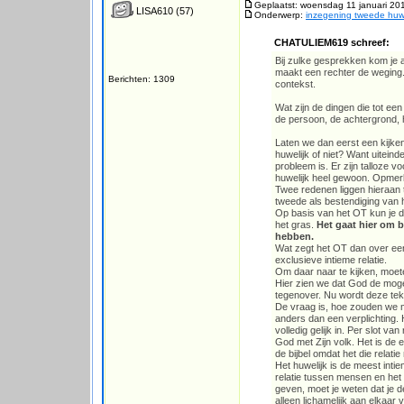
Geplaatst: woensdag 11 januari 20
LISA610
(57)
Onderwerp:
inzegening tweede huwe
CHATULIEM619 schreef:
Bij zulke gesprekken kom je al
maakt een rechter de weging.
Berichten: 1309
contekst.
Wat zijn de dingen die tot e
de persoon, de achtergrond, 
Laten we dan eerst een kijken
huwelijk of niet? Want uiteind
probleem is. Er zijn talloz
huwelijk heel gewoon. Opmerkel
Twee redenen liggen hieraan 
tweede als bestendiging van 
Op basis van het OT kun je du
het gras.
Het gaat hier om b
hebben.
Wat zegt het OT dan over een
exclusieve intieme relatie.
Om daar naar te kijken, moet
Hier zien we dat God de mogel
tegenover. Nu wordt deze tek
De vraag is, hoe zouden we 
anders dan een verplichting. H
volledig gelijk in. Per slot v
God met Zijn volk. Het is de e
de bijbel omdat het die relati
Het huwelijk is de meest inti
relatie tussen mensen en het
geven, moet je weten dat je de 
alleen lichamelijk aan elkaar