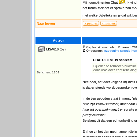
Mijn complimenten Chat
. Ik vin
het forum stelt dat er sprake zou mo
met welke Bijbelteksten je dat wilt b
Naar boven
Auteur
Geplaatst: woensdag 11 januari 20
LISA610
(57)
Onderwerp:
inzegening tweede huwe
CHATULIEM619 schreef:
Bij ieder beschreven huwelijk 
conclusie over echtscheiding
Berichten: 1309
Nee hoor, het doet volgens mij niets
is dat er steeds wordt gesproken ov
In de tien geboden staat immers: "pl
“Wie zijn vrouw verstoot, moet haar ee
haar tot overspel – tenzij er sprake
pleegt overspel.
Betekent dit dat een echtscheiding op z
En hoe zit het dan met mannen die i