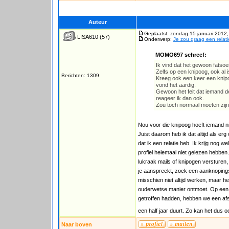
Auteur
Geplaatst: zondag 15 januari 2012,
LISA610
(57)
Onderwerp:
Je zou graag een relati
MOMO697 schreef:
Ik vind dat het gewoon fatsoe
Zelfs op een knipoog, ook al is
Berichten: 1309
Kreeg ook een keer een knipo
vond het aardig.
Gewoon het feit dat iemand de
reageer ik dan ook.
Zou toch normaal moeten zij
Nou voor die knipoog hoeft iemand ni
Juist daarom heb ik dat altijd als erg
dat ik een relatie heb. Ik krijg nog w
profiel helemaal niet gelezen hebben.
lukraak mails of knipogen versturen,
je aanspreekt, zoek een aanknopings
misschien niet altijd werken, maar he
ouderwetse manier ontmoet. Op een f
getroffen hadden, hebben we een afsp
een half jaar duurt. Zo kan het dus o
Naar boven