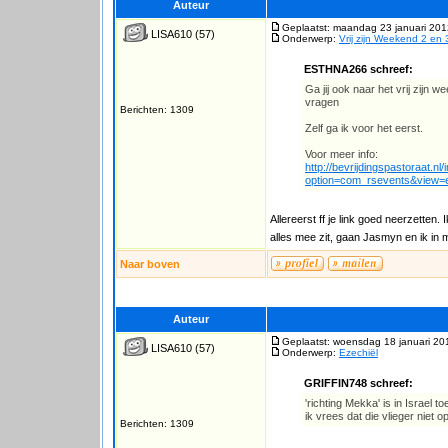
Auteur
Geplaatst: maandag 23 januari 201
LISA610
(57)
Onderwerp:
Vrij zijn Weekend 2 en 
ESTHNA266 schreef:
Ga jij ook naar het vrij zijn w
vragen
Berichten: 1309
Zelf ga ik voor het eerst.
Voor meer info:
http://bevrijdingspastoraat.nl
option=com_rsevents&view=
Allereerst ff je link goed neerzetten
alles mee zit, gaan Jasmyn en ik in
Naar boven
Auteur
Geplaatst: woensdag 18 januari 20
LISA610
(57)
Onderwerp:
Ezechiël
GRIFFIN748 schreef:
'richting Mekka' is in Israel 
ik vrees dat die vlieger niet o
Berichten: 1309