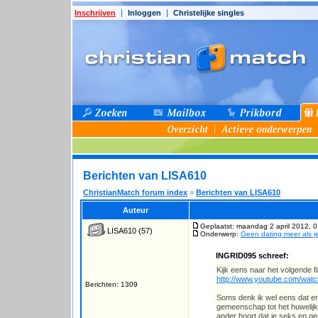
Inschrijven
Inloggen
Christelijke singles
Berichten van LISA610
ChristianMatch forum index
»
Berichten van LISA610
Auteur
Geplaatst: maandag 2 april 2012, 
LISA610
(57)
Onderwerp:
Geen dating meer als j
INGRID095 schreef:
Kijk eens naar het volgende fi
http://www.youtube.com/wat
Berichten: 1309
Soms denk ik wel eens dat er 
gemeenschap tot het huwelijk.
ander hoort dat je seks en 