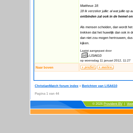
Mattheus 18:
18 Ik verzeker jullie: al wat jullie o
ontbinden zal ook in de hemel on
Als mensen scheiden, dan wordt het h
trekken dat het huwelijk dan ook in 
dan niet zou mogen hertrouwen, dus we
kijken.
Laatst aangepast door
LISA610
op woensdag 11 januari 2012, 11:27
Naar boven
ChristianMatch forum index
»
Berichten van LISA610
Pagina
1
van
44
© 2026
Provident BV
|
Voo