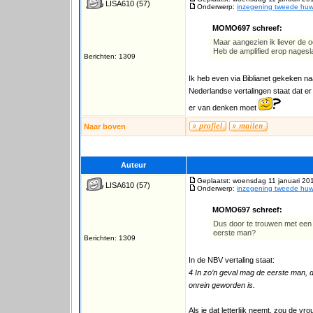
LISA610
(57)
Onderwerp:
inzegening tweede huwe
MOMO697 schreef:
Maar aangezien ik liever de o
Heb de amplified erop nagesl
Berichten: 1309
Ik heb even via Biblianet gekeken naa
Nederlandse vertalingen staat dat er 
er van denken moet
Naar boven
Auteur
Geplaatst: woensdag 11 januari 20
LISA610
(57)
Onderwerp:
inzegening tweede huwe
MOMO697 schreef:
Dus door te trouwen met een 
eerste man?
Berichten: 1309
In de NBV vertaling staat:
4 In zo’n geval mag de eerste man, d
onrein geworden is.
Als je dat letterlijk neemt, zou de v