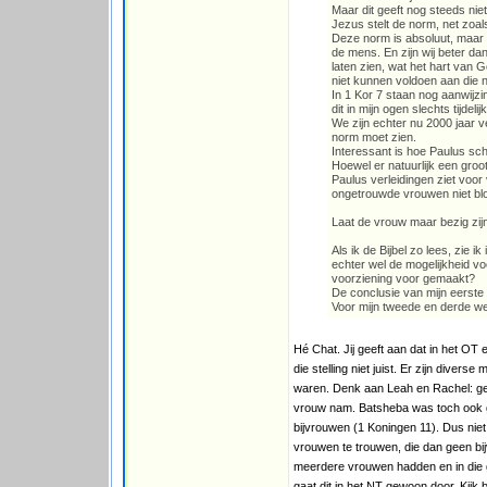
Maar dit geeft nog steeds ni
Jezus stelt de norm, net zoal
Deze norm is absoluut, maar t
de mens. En zijn wij beter d
laten zien, wat het hart van G
niet kunnen voldoen aan die n
In 1 Kor 7 staan nog aanwijzi
dit in mijn ogen slechts tijd
We zijn echter nu 2000 jaar ve
norm moet zien.
Interessant is hoe Paulus sch
Hoewel er natuurlijk een gro
Paulus verleidingen ziet voor 
ongetrouwde vrouwen niet bl
Laat de vrouw maar bezig zijn
Als ik de Bijbel zo lees, zie ik
echter wel de mogelijkheid v
voorziening voor gemaakt?
De conclusie van mijn eerste
Voor mijn tweede en derde we
Hé Chat. Jij geeft aan dat in het OT
die stelling niet juist. Er zijn div
waren. Denk aan Leah en Rachel: gee
vrouw nam. Batsheba was toch ook g
bijvrouwen (1 Koningen 11). Dus niet
vrouwen te trouwen, die dan geen bi
meerdere vrouwen hadden en in die ge
gaat dit in het NT gewoon door. Kijk 