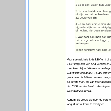
2 Zo zij dan, uit zijn huis ui
3 En deze laatste man haar g
uit zijn huis zal hebben laten
zal gestorven zijn;
4 Zo zal haar eerste man, di
zij, nadat zij is verontreini
gij het land niet doen zondig
5
Wanneer een man een ni
zal hem geen last opleggen; een
verheugen.
Ik ben benieuwd naar jullie uitle
Voor t gemak heb ik de NBV er ff bij 
1 Het volgende kan zich voordoen: I
over haar. Hij schrijft een scheiding
vrouw van een ander. 3 Maar dan krij
geeft haar die bij haar vertrek mee; 
de eerste man, die van haar geschei
de HEER verafschuwt zulke dingen. 
eigendom zal geven.
Kortom: de vrouw die door de eerst
weg stuurt of komt te overlijden.