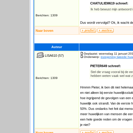
CHATULIEM619 schreef:
Ik heb bewust mijn antwoord i
Berichten: 1309
Dus wordt vervolgd? Ok, ik wacht de
Naar boven
Auteur
Geplaatst: woensdag 11 januari 20
LISA610
(57)
Onderwerp:
inzegening tweede huwe
PIETER649 schreef:
Stel die vraag vooral bij de e
hebben weten vaak wel wat z
Berichten: 1309
Hmmm Pieter, ik ben dit niet helemaal
en niet alleen bij eerste huwelijkssl
hoe ingrijpend de gevolgen van een 
huwelijk ook strandt. Van de eerste 
50%. Dus ondanks het feit dat mense
meer huwelijken van mensen die eerd
een hele goede reden om de vragen d
je niet?
Naar boven