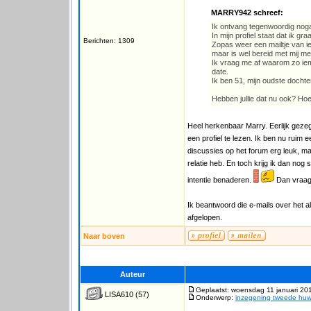
MARRY942 schreef:
Ik ontvang tegenwoordig nog
In mijn profiel staat dat ik gr
Berichten: 1309
Zopas weer een mailtje van iem
maar is wel bereid met mij mee
Ik vraag me af waarom zo iem
date.
Ik ben 51, mijn oudste dochter 
Hebben jullie dat nu ook? Hoe
Heel herkenbaar Marry. Eerlijk gez
een profiel te lezen. Ik ben nu ruim 
discussies op het forum erg leuk, maa
relatie heb. En toch krijg ik dan nog
intentie benaderen.
Dan vraag 
Ik beantwoord die e-mails over het a
afgelopen.
Naar boven
Auteur
Geplaatst: woensdag 11 januari 20
LISA610
(57)
Onderwerp:
inzegening tweede huwe