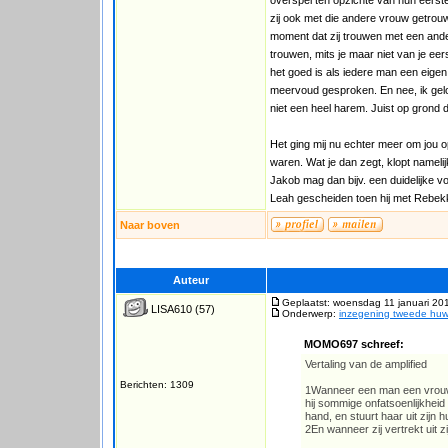
overspel ten opzichte van hun eerst
zij ook met die andere vrouw getrouw
moment dat zij trouwen met een ande
trouwen, mits je maar niet van je ee
het goed is als iedere man een eigen
meervoud gesproken. En nee, ik gelo
niet een heel harem. Juist op grond
Het ging mij nu echter meer om jou 
waren. Wat je dan zegt, klopt nameli
Jakob mag dan bijv. een duidelijke v
Leah gescheiden toen hij met Rebek
Naar boven
Auteur
Geplaatst: woensdag 11 januari 20
LISA610
(57)
Onderwerp:
inzegening tweede huwe
MOMO697 schreef:
Vertaling van de amplified
Berichten: 1309
1Wanneer een man een vrouw n
hij sommige onfatsoenlijkheid 
hand, en stuurt haar uit zijn h
2En wanneer zij vertrekt uit 