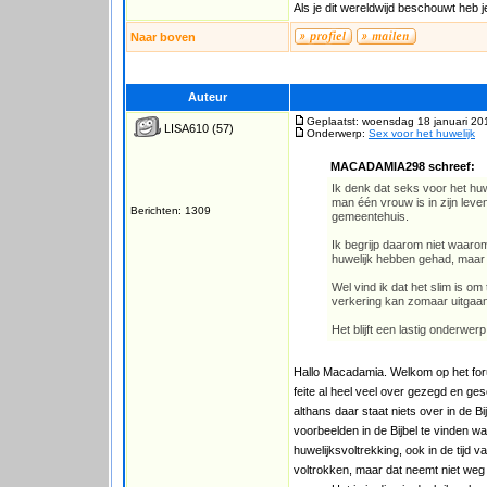
Als je dit wereldwijd beschouwt heb 
Naar boven
Auteur
Geplaatst: woensdag 18 januari 20
LISA610
(57)
Onderwerp:
Sex voor het huwelijk
MACADAMIA298 schreef:
Ik denk dat seks voor het huw
man één vrouw is in zijn lev
Berichten: 1309
gemeentehuis.
Ik begrijp daarom niet waaro
huwelijk hebben gehad, maar g
Wel vind ik dat het slim is om
verkering kan zomaar uitgaan
Het blijft een lastig onderwerp
Hallo Macadamia. Welkom op het forum
feite al heel veel over gezegd en ge
althans daar staat niets over in de 
voorbeelden in de Bijbel te vinden w
huwelijksvoltrekking, ook in de tijd
voltrokken, maar dat neemt niet weg