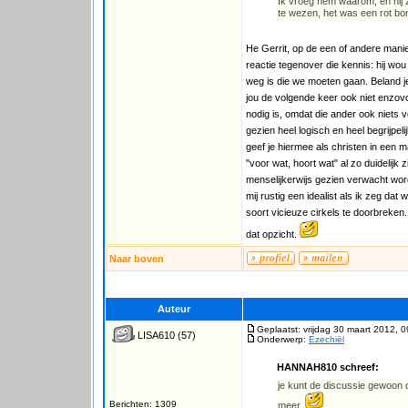
Ik vroeg hem waarom, en hij z
te wezen, het was een rot bon
He Gerrit, op de een of andere manie
reactie tegenover die kennis: hij wou 
weg is die we moeten gaan. Beland je zo
jou de volgende keer ook niet enzovo
nodig is, omdat die ander ook niets v
gezien heel logisch en heel begrijpeli
geef je hiermee als christen in een m
"voor wat, hoort wat" al zo duidelijk 
menselijkerwijs gezien verwacht word
mij rustig een idealist als ik zeg da
soort vicieuze cirkels te doorbreken. E
dat opzicht.
Naar boven
Auteur
Geplaatst: vrijdag 30 maart 2012, 
LISA610
(57)
Onderwerp:
Ezechiël
HANNAH810 schreef:
je kunt de discussie gewoon d
Berichten: 1309
meer.