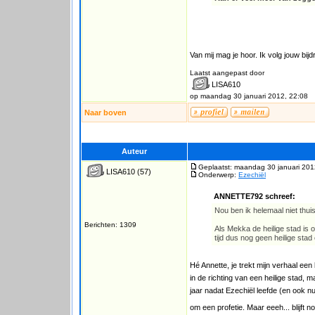
Van mij mag je hoor. Ik volg jouw bij
Laatst aangepast door
LISA610
op maandag 30 januari 2012, 22:08
Naar boven
Auteur
Geplaatst: maandag 30 januari 201
LISA610
(57)
Onderwerp:
Ezechiël
ANNETTE792 schreef:
Nou ben ik helemaal niet thuis 
Berichten: 1309
Als Mekka de heilige stad is
tijd dus nog geen heilige stad
Hé Annette, je trekt mijn verhaal een
in de richting van een heilige stad, 
jaar nadat Ezechiël leefde (en ook nu
om een profetie. Maar eeeh... blijft 