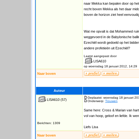
naar Mekka kan bepalen door op hetze
recht boven Mekka als het daar midda
boven de horizon ziet heel eenvoudi
Wat me opvalt is dat Mohammed ruim 
weggevoerd in de Babylonische ballin
Ezechiël wordt gedoeld op het bidden 
andere profetieën uit Ezechiël?
Laatst aangepast door
LISA610
op woensdag 18 januari 2012, 14:29
Naar boven
Auteur
Geplaatst: woensdag 18 januari 20
LISA610
(57)
Onderwerp:
Trouwen
Same here: Cross & Marian van harte ge
vol van hoop, geloof en liefde. Ik wen
Berichten: 1309
Liefs Lisa
Naar boven