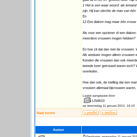
1 Het is een waar woord: als iemand 
zijn. Hij kan slechts de man van één 
En
12 Een diaken mag maar één vrouw he
Als voor een opziener of een diaken
meerdere vrouwen mogen hebben?
En hoe zit dat dan met de vrouwen. 
Als weduwe mogen alleen vrouwen w
Konden die vrouwen dan ook meerde
tweede keer getrouwd waren toch? We
overleden.
Hoe dan ook, de stelling dat een m
vrouwen allemaal bijvrouwen waren, g
Laatst aangepast door
LISA610
op woensdag 11 januari 2012, 16:10
Naar boven
Auteur
Geplaatst: woensdag 11 januari 20