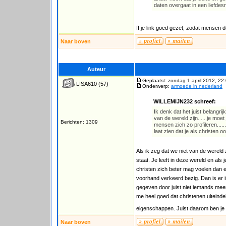
daten overgaat in een liefdes
ff je link goed gezet, zodat mensen 
Naar boven
Auteur
Geplaatst: zondag 1 april 2012, 22
LISA610
(57)
Onderwerp:
armoede in nederland
WILLEMIJN232 schreef:
Ik denk dat het juist belangrij
van de wereld zijn......je moet 
Berichten: 1309
mensen zich zo profileren......
laat zien dat je als christen o
Als ik zeg dat we niet van de wereld z
staat. Je leeft in deze wereld en als j
christen zich beter mag voelen dan ee
voorhand verkeerd bezig. Dan is er 
gegeven door juist niet iemands meerd
me heel goed dat christenen uiteind
eigenschappen. Juist daarom ben je a
Naar boven