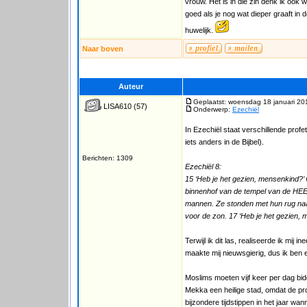
vrouw. Het is in die zin denk ik ook 
goed als je nog wat dieper graaft in 
huwelijk.
Naar boven
Auteur
Geplaatst: woensdag 18 januari 20
LISA610
(57)
Onderwerp:
Ezechiël
In Ezechiël staat verschillende profe
iets anders in de Bijbel).
Berichten: 1309
Ezechiël 8:
15 ‘Heb je het gezien, mensenkind?’ vr
binnenhof van de tempel van de HEER.
mannen. Ze stonden met hun rug naar
voor de zon. 17 ‘Heb je het gezien, m
Terwijl ik dit las, realiseerde ik mi
maakte mij nieuwsgierig, dus ik ben
Moslims moeten vijf keer per dag bid
Mekka een heilige stad, omdat de pr
bijzondere tijdstippen in het jaar w