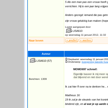
5 Als een man pas een vrouw heeft ge
verrichten. Hij is een jaar lang vrijg
Anders gezegd: iemand die pas getrouwd 
zijn vrouw gelukkig kan maken (hopel
Laatst aangepast door
LISA610
op woensdag 11 januari 2012, 11:32
Naar boven
Auteur
Geplaatst: woensdag 11 januari 20
LISA610
(57)
Onderwerp:
inzegening tweede huwe
MOMO697 schreef:
Eigenlijk baseer ik mij meer 
dat blijvend en niet door were
Berichten: 1309
Ik zat hier ff over na te denken he..
Mattheus 16:
19 Ik zal je de sleutels van het koni
bindend zijn, en
al wat je op aarde