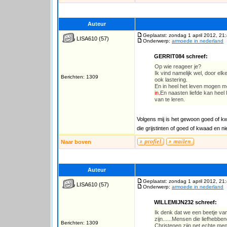
Auteur
Geplaatst: zondag 1 april 2012, 21
LISA610
(57)
Onderwerp:
armoede in nederland
GERRIT084 schreef:
Op wie reageer je?
Ik vind namelijk wel, door e
Berichten: 1309
ook lastering.
En in heel het leven mogen 
in.
En naasten liefde kan heel 
van te leren.
Volgens mij is het gewoon goed of kwaad
die grijstinten of goed of kwaad en nie
Naar boven
Auteur
Geplaatst: zondag 1 april 2012, 21
LISA610
(57)
Onderwerp:
armoede in nederland
WILLEMIJN232 schreef:
Ik denk dat we een beetje va
zijn......Mensen die liefhebbe
Berichten: 1309
Christenen zijn net echte me