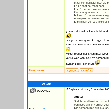
Maar een dag later doet die p
En zo gaat het maar door.
Is zo'n persoon wel vergevin
God vraagt aan ons om toch 
Ik kan zo'n persoon niet ver
Is die persoon wel te vertro
Is mijn hart verhard in die di
tja maris dat valt niet mee,heb laats
uit eigen ervaring kan ik zeggen ik
is maar soms lukt het emotioneel nie
wil dat zeggen dat ik dan maar weer
vertrouwen.want als zo'n persoon bli
zwijnen zeg ik dan maar.
Naar boven
Auteur
Geplaatst: dinsdag 8 december 200
JOLAN931
Quote:
Stel, iemand heeft je dus dan
een hoop pijn en verdriet voel
Die persoon bied zijn excuss