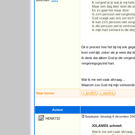
Berichten:
1181
ik vergeef je je wat je mij he
Maar een dag later doet die p
En zo gaat het maar door.
Is zo'n persoon wel vergevin
God vraagt aan ons om toch 
Ik kan zo'n persoon niet ver
Is die persoon wel te vertro
Is mijn hart verhard in die di
Dit is precies hoe het bij mij ook ge
kost veel tijd, zeker als je weet dat
Ik denk dat alleen God je die vergev
vergevingsgezind hart.
Wat ik me wel vaak afvraag....
Waarom zou God mij mijn verkeerde d
Naar boven
Auteur
Geplaatst: dinsdag 8 december 200
HENK710
JOLAN931 schreef:
Wat ik me wel vaak afvraag...