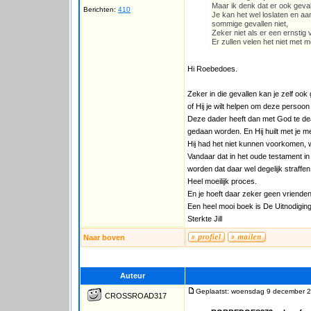
Maar ik denk dat er ook gevall
Berichten:
410
Je kan het wel loslaten en a
sommige gevallen niet,
Zeker niet als er een ernstig
Er zullen velen het niet met m
Hi Roebedoes.
Zeker in die gevallen kan je zelf oo
of Hij je wilt helpen om deze persoo
Deze dader heeft dan met God te deale
gedaan worden. En Hij huilt met je m
Hij had het niet kunnen voorkomen, w
Vandaar dat in het oude testament i
worden dat daar wel degelijk straffe
Heel moeilijk proces.
En je hoeft daar zeker geen vrienden 
Een heel mooi boek is De Uitnodiging
Sterkte Jill
Naar boven
Auteur
Geplaatst: woensdag 9 december 2
CROSSROAD317