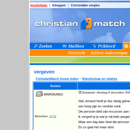
Inschrijven
Inloggen
Christelijke singles
vergeven
ChristianMatch forum index
»
Vriendschap en relaties
Auteur
Geplaatst: dinsdag 8 december 200
MARISKA601
Stel, iemand heeft je dus danig gekw
een hoop pijn en verdriet voelt.
Die persoon bied zijn excusses aan e
Berichten:
4718
ik vergeef je je wat je mij hebt aange
Maar een dag later doet die persoon 
En zo gaat het maar door.