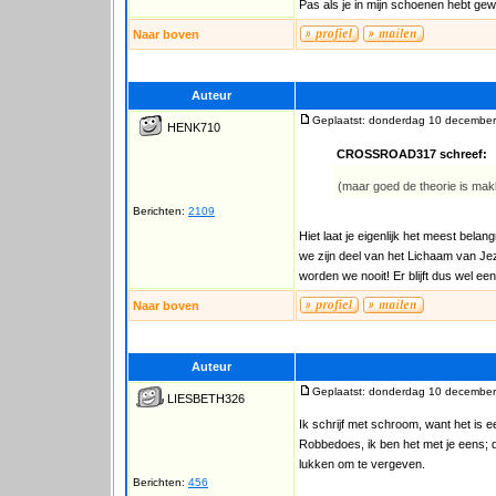
Pas als je in mijn schoenen hebt ge
Naar boven
Auteur
Geplaatst: donderdag 10 december
HENK710
CROSSROAD317 schreef:
(maar goed de theorie is makke
Berichten:
2109
Hiet laat je eigenlijk het meest bela
we zijn deel van het Lichaam van Je
worden we nooit! Er blijft dus wel ee
Naar boven
Auteur
Geplaatst: donderdag 10 december
LIESBETH326
Ik schrijf met schroom, want het is e
Robbedoes, ik ben het met je eens; 
lukken om te vergeven.
Berichten:
456