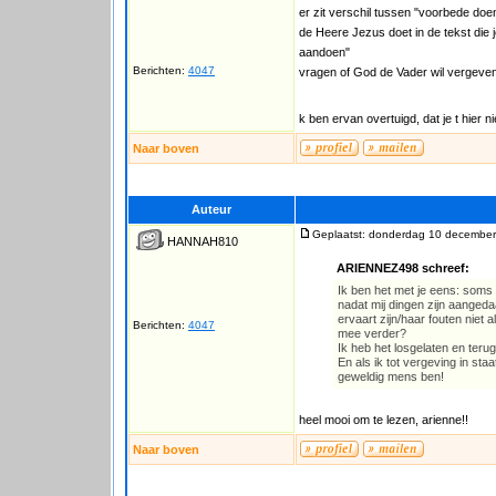
er zit verschil tussen "voorbede do
de Heere Jezus doet in de tekst die 
aandoen"
Berichten:
4047
vragen of God de Vader wil vergeven, 
k ben ervan overtuigd, dat je t hier n
Naar boven
Auteur
Geplaatst: donderdag 10 december
HANNAH810
ARIENNEZ498 schreef:
Ik ben het met je eens: soms 
nadat mij dingen zijn aangeda
ervaart zijn/haar fouten nie
Berichten:
4047
mee verder?
Ik heb het losgelaten en teru
En als ik tot vergeving in staa
geweldig mens ben!
heel mooi om te lezen, arienne!!
Naar boven