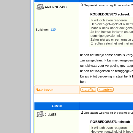
Geplaatst: woensdag 9 december 2
ARIENNEZ498
ROBBEDOES873 schreef:
Ik wil toch even reageren...
Heb even getwijfeld of ik het w
Maar ik denk dat er ook gevall
Berichten:
125
Je kan het wel loslaten en a
sommige gevallen niet,
Zeker niet als er een ernstig
Er zullen velen het niet met m
Ik ben het met je eens: soms is verge
zijn aangedaan. Ik kan niet vergeven.
schuld waarvoor vergeving gevraag
Ik heb het losgelaten en teruggegeve
En als ik tot vergeving in staat ben? 
ben!
Naar boven
Auteur
Geplaatst: woensdag 9 december 2
JILL658
ROBBEDOES873 schreef:
Ik wil toch even reageren...
Heb even getwijfeld of ik het w