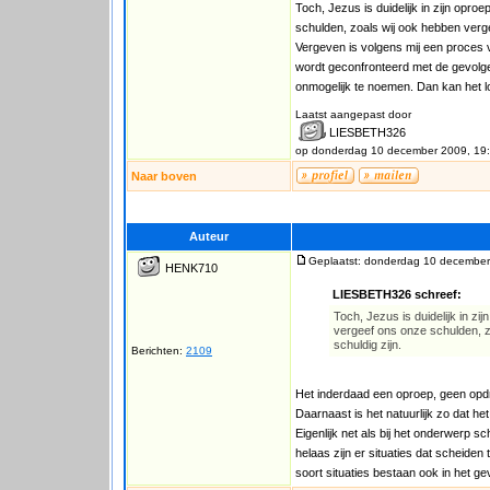
Toch, Jezus is duidelijk in zijn op
schulden, zoals wij ook hebben vergev
Vergeven is volgens mij een proces 
wordt geconfronteerd met de gevolge
onmogelijk te noemen. Dan kan het l
Laatst aangepast door
LIESBETH326
op donderdag 10 december 2009, 19
Naar boven
Auteur
Geplaatst: donderdag 10 december
HENK710
LIESBETH326 schreef:
Toch, Jezus is duidelijk in 
vergeef ons onze schulden, zo
schuldig zijn.
Berichten:
2109
Het inderdaad een oproep, geen op
Daarnaast is het natuurlijk zo dat het 
Eigenlijk net als bij het onderwerp 
helaas zijn er situaties dat scheiden
soort situaties bestaan ook in het ge