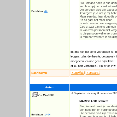
Stel, iemand heeft je dus dan
een hoop pijn en verdriet voel
Die persoon bied zijn excuss
Berichten:
44
ik vergeef je je wat je mij he
Maar een dag later doet die p
En zo gaat het maar door.
Is zo'n persoon wel vergevin
God vraagt aan ons om toch 
Ik kan zo'n persoon niet ver
Is die persoon wel te vertro
Is mijn hart verhard in die di
lijkt me niet dat tie te vetrouwen is.
leggen....das de theorie. de praktyk
meegeven, en nee geen bijbeltekst.
of jou hart verhard is? kijk dr es in!!!
Naar boven
Auteur
Geplaatst: dinsdag 8 december 200
GRACE585
MARISKA601 schreef:
Stel, iemand heeft je dus dan
een hoop pijn en verdriet voel
Die persoon bied zijn excuss
Berichten:
1464
ik vergeef je je wat je mij he