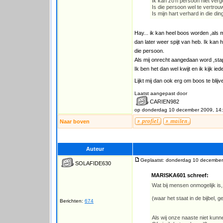
Ik kan zo'n persoon niet ver
Is die persoon wel te vertro
Is mijn hart verhard in die di
Hay... ik kan heel boos worden ,als m
dan later weer spijt van heb. Ik kan 
die persoon.
Als mij onrecht aangedaan word ,stap 
Ik ben het dan wel kwijt en ik kijk ie
Lijkt mij dan ook erg om boos te blij
Laatst aangepast door
CARIEN982
op donderdag 10 december 2009, 14
Naar boven
Auteur
Geplaatst: donderdag 10 december
SOLAFIDE630
MARISKA601 schreef:
Wat bij mensen onmogelijk is, 
(waar het staat in de bijbel, 
Berichten:
674
Als wij onze naaste niet kun