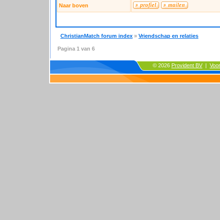
Naar boven
ChristianMatch forum index
»
Vriendschap en relaties
Pagina
1
van
6
© 2026
Provident BV
|
Voo