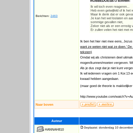
ROBBEDOES873 schreef:
Ik wil toch even reageren...
Heb even getwijfeld of ik het w
Maar ik denk dat er ook gevall
Berichten:
2463
Je kan het wel loslaten en a
sommige gevallen niet,
Zeker niet als er een ernstig
Er zullen velen het niet met m
Ik ben het hier niet mee eens, Jezu
want ze weten niet wat ze doen.’ De 
teksten)
Omdat wij als christenen deel uitma
mogen/kunnen/moeten vergeven. Wij 
Als je dus zegt dat je niet kunt verge
Ik wil iedereen vragen om 1 Kor.13 ee
kwaad hebben aangedaan.
(maar goed de theorie is makkelijker 
http://www.youtube.com/watch?v=
Naar boven
Auteur
Geplaatst: donderdag 10 december
HANNAH810