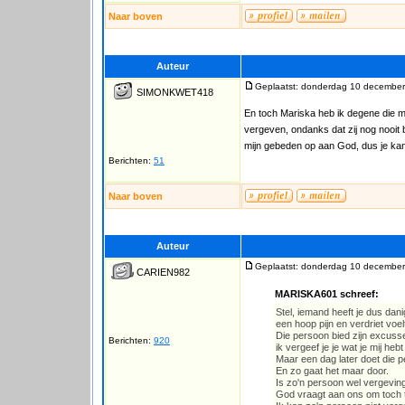
Naar boven
Auteur
Geplaatst: donderdag 10 december
SIMONKWET418
En toch Mariska heb ik degene die mi
vergeven, ondanks dat zij nog nooit
mijn gebeden op aan God, dus je kan
Berichten:
51
Naar boven
Auteur
Geplaatst: donderdag 10 december
CARIEN982
MARISKA601 schreef:
Stel, iemand heeft je dus dan
een hoop pijn en verdriet voel
Die persoon bied zijn excuss
Berichten:
920
ik vergeef je je wat je mij he
Maar een dag later doet die p
En zo gaat het maar door.
Is zo'n persoon wel vergevin
God vraagt aan ons om toch 