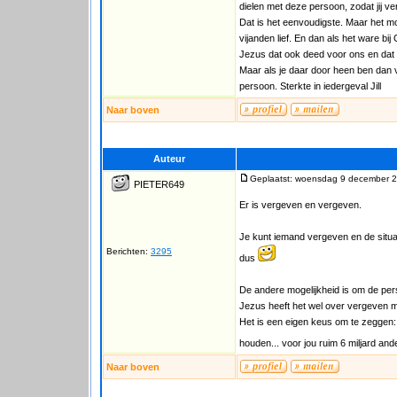
dielen met deze persoon, zodat jij ve
Dat is het eenvoudigste. Maar het m
vijanden lief. En dan als het ware b
Jezus dat ook deed voor ons en dat is 
Maar als je daar door heen ben dan vo
persoon. Sterkte in iedergeval Jill
Naar boven
Auteur
Geplaatst: woensdag 9 december 2
PIETER649
Er is vergeven en vergeven.
Je kunt iemand vergeven en de situ
Berichten:
3295
dus
De andere mogelijkheid is om de per
Jezus heeft het wel over vergeven ma
Het is een eigen keus om te zeggen: 
houden... voor jou ruim 6 miljard an
Naar boven