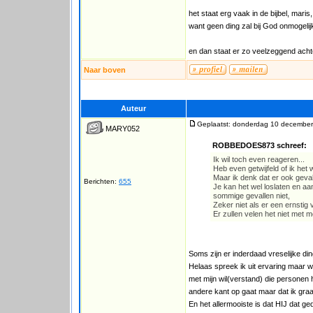
het staat erg vaak in de bijbel, maris
want geen ding zal bij God onmogelijk
en dan staat er zo veelzeggend achte
Naar boven
Auteur
Geplaatst: donderdag 10 december
MARY052
ROBBEDOES873 schreef:
Ik wil toch even reageren...
Heb even getwijfeld of ik het w
Maar ik denk dat er ook gevall
Berichten:
655
Je kan het wel loslaten en a
sommige gevallen niet,
Zeker niet als er een ernstig
Er zullen velen het niet met m
Soms zijn er inderdaad vreselijke ding
Helaas spreek ik uit ervaring maar 
met mijn wil(verstand) die personen
andere kant op gaat maar dat ik graag
En het allermooiste is dat HIJ dat g