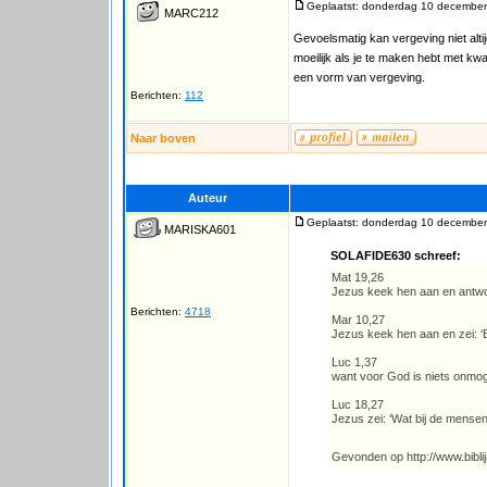
Geplaatst: donderdag 10 december
MARC212
Gevoelsmatig kan vergeving niet alti
moeilijk als je te maken hebt met kw
een vorm van vergeving.
Berichten:
112
Naar boven
Auteur
Geplaatst: donderdag 10 december
MARISKA601
SOLAFIDE630 schreef:
Mat 19,26
Jezus keek hen aan en antwoor
Berichten:
4718
Mar 10,27
Jezus keek hen aan en zei: ‘Bi
Luc 1,37
want voor God is niets onmoge
Luc 18,27
Jezus zei: ‘Wat bij de mensen 
Gevonden op http://www.bibli