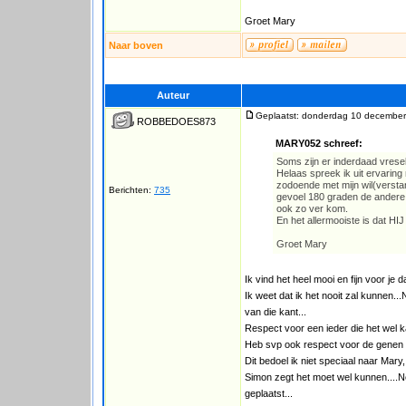
Groet Mary
Naar boven
Auteur
Geplaatst: donderdag 10 december
ROBBEDOES873
MARY052 schreef:
Soms zijn er inderdaad vreseli
Helaas spreek ik uit ervarin
zodoende met mijn wil(versta
Berichten:
735
gevoel 180 graden de andere k
ook zo ver kom.
En het allermooiste is dat HI
Groet Mary
Ik vind het heel mooi en fijn voor je dat
Ik weet dat ik het nooit zal kunnen..
van die kant...
Respect voor een ieder die het wel k
Heb svp ook respect voor de genen d
Dit bedoel ik niet speciaal naar Mar
Simon zegt het moet wel kunnen....Ne
geplaatst...