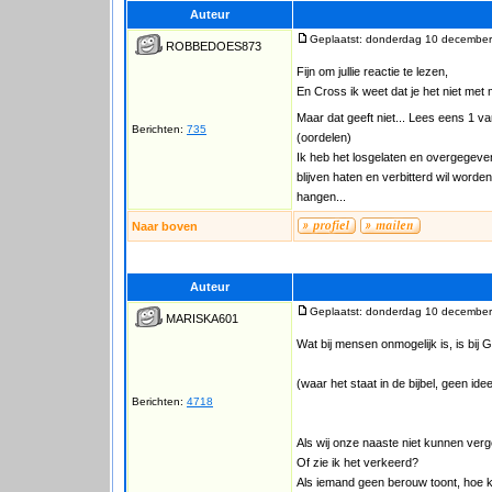
Auteur
Geplaatst: donderdag 10 december
ROBBEDOES873
Fijn om jullie reactie te lezen,
En Cross ik weet dat je het niet met 
Maar dat geeft niet... Lees eens 1 v
Berichten:
735
(oordelen)
Ik heb het losgelaten en overgegeven
blijven haten en verbitterd wil worden
hangen...
Naar boven
Auteur
Geplaatst: donderdag 10 december
MARISKA601
Wat bij mensen onmogelijk is, is bij 
(waar het staat in de bijbel, geen id
Berichten:
4718
Als wij onze naaste niet kunnen ver
Of zie ik het verkeerd?
Als iemand geen berouw toont, hoe 