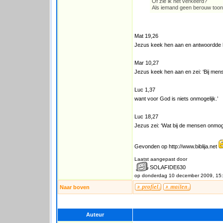
Of zie ik het verkeerd?
Als iemand geen berouw toon
Mat 19,26
Jezus keek hen aan en antwoordde hun
Mar 10,27
Jezus keek hen aan en zei: ‘Bij mense
Luc 1,37
want voor God is niets onmogelijk.’
Luc 18,27
Jezus zei: ‘Wat bij de mensen onmogeli
Gevonden op http://www.biblija.net
Laatst aangepast door
SOLAFIDE630
op donderdag 10 december 2009, 15
Naar boven
Auteur