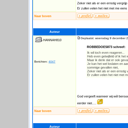
Zeker niet als er een ernstig vergri
Er zullen velen het niet met me eens z
Naar boven
Auteur
Geplaatst: woensdag 9 december 2
HANNAH810
ROBBEDOES873 schreef:
Ik wil toch even reageren...
Heb even getwijfeld of ik het w
Maar ik denk dat er ook gevall
Berichten:
4047
Je kan het wel loslaten en a
sommige gevallen niet,
Zeker niet als er een ernstig
Er zullen velen het niet met m
God vergeeft wanneer wij wél berouw
eerder niet.....
Naar boven
Auteur