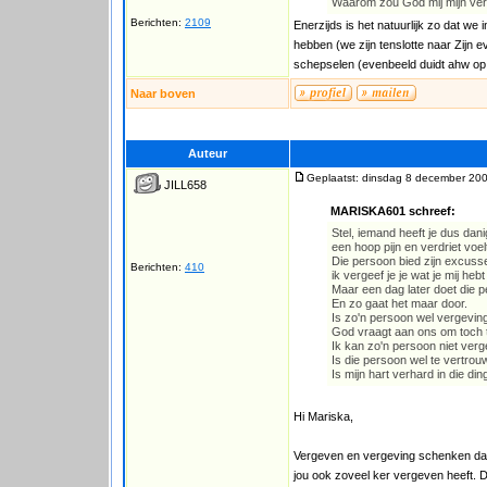
Waarom zou God mij mijn verk
Berichten:
2109
Enerzijds is het natuurlijk zo dat w
hebben (we zijn tenslotte naar Zijn e
schepselen (evenbeeld duidt ahw op e
Naar boven
Auteur
Geplaatst: dinsdag 8 december 200
JILL658
MARISKA601 schreef:
Stel, iemand heeft je dus dan
een hoop pijn en verdriet voel
Die persoon bied zijn excuss
Berichten:
410
ik vergeef je je wat je mij he
Maar een dag later doet die p
En zo gaat het maar door.
Is zo'n persoon wel vergevin
God vraagt aan ons om toch 
Ik kan zo'n persoon niet ver
Is die persoon wel te vertro
Is mijn hart verhard in die di
Hi Mariska,
Vergeven en vergeving schenken dat is
jou ook zoveel ker vergeven heeft. Du