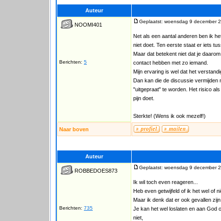
Auteur
Geplaatst: woensdag 9 december 2
NOOMI401
Net als een aantal anderen ben ik het
niet doet. Ten eerste staat er iets tu
Maar dat betekent niet dat je daaro
Berichten:
5
contact hebben met zo iemand.
Mijn ervaring is wel dat het verstan
Dan kan die de discussie vermijden m
"uitgepraat" te worden. Het risico a
pijn doet.
Sterkte! (Wens ik ook mezelf!)
Naar boven
Auteur
Geplaatst: woensdag 9 december 2
ROBBEDOES873
Ik wil toch even reageren...
Heb even getwijfeld of ik het wel of n
Maar ik denk dat er ook gevallen zijn 
Berichten:
735
Je kan het wel loslaten en aan God
niet,