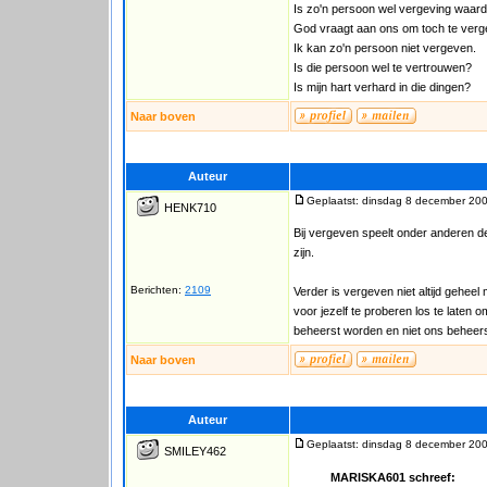
Is zo'n persoon wel vergeving waard
God vraagt aan ons om toch te verg
Ik kan zo'n persoon niet vergeven.
Is die persoon wel te vertrouwen?
Is mijn hart verhard in die dingen?
Naar boven
Auteur
Geplaatst: dinsdag 8 december 200
HENK710
Bij vergeven speelt onder anderen de 
zijn.
Berichten:
2109
Verder is vergeven niet altijd gehee
voor jezelf te proberen los te laten o
beheerst worden en niet ons beheer
Naar boven
Auteur
Geplaatst: dinsdag 8 december 200
SMILEY462
MARISKA601 schreef: