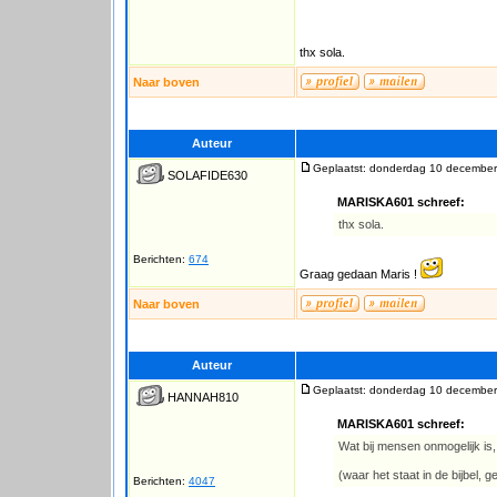
thx sola.
Naar boven
Auteur
Geplaatst: donderdag 10 december
SOLAFIDE630
MARISKA601 schreef:
thx sola.
Berichten:
674
Graag gedaan Maris !
Naar boven
Auteur
Geplaatst: donderdag 10 december
HANNAH810
MARISKA601 schreef:
Wat bij mensen onmogelijk is, 
(waar het staat in de bijbel, 
Berichten:
4047